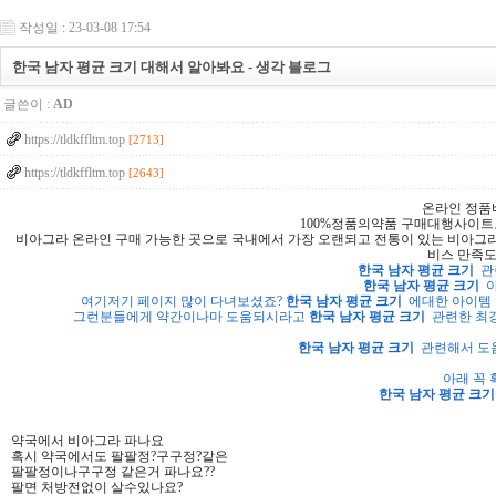
작성일 : 23-03-08 17:54
한국 남자 평균 크기 대해서 알아봐요 - 생각 블로그
글쓴이 :
AD
https://tldkffltm.top
[2713]
https://tldkffltm.top
[2643]
온라인 정품
100%정품의약품 구매대행사이트
비아그라 온라인 구매 가능한 곳으로 국내에서 가장 오랜되고 전통이 있는 비아그라
비스 만족도
한국 남자 평균 크기
관
한국 남자 평균 크기
아
여기저기 페이지 많이 다녀보셨죠?
한국 남자 평균 크기
에대한 아이템 
그런분들에게 약간이나마 도움되시라고
한국 남자 평균 크기
관련한 최강
한국 남자 평균 크기
관련해서 도움
아래 꼭
한국 남자 평균 크기
약국에서 비아그라 파나요
혹시 약국에서도 팔팔정?구구정?같은
팔팔정이나구구정 같은거 파나요??
팔면 처방전없이 살수있나요?