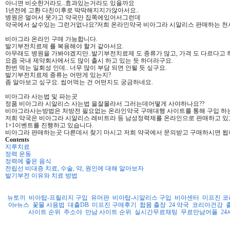
아니면 비슷한거라도..효과있는거라도 있을까요
1년전에 고환 다친이후로 딱딱해지지가않아서요..
병원은 멀어서 못가고 약국만 집쪽에있어서그런데
약국에서 살수있는 그런거없나요?저희 온라인약국 비아그라 시알리스 판매하는 천
비아그라 온라인 구매 가능합니다.
발기부전치료제 를 복용해야 할거 같아서요.
아무래도 병원을 가봐야겠지만..발기부전치료제 도 종류가 많고, 가격 도 다르다고 
요즘 국내 제약회사에서도 많이 출시 하고 있는 듯 하더라구요.
한번 먹는 일회성 인데.. 너무 많이 부담 되면 안될 듯 싶구요.
발기부전치료제 종류는 어떤게 있는지?
좀 알아보고 싶구요. 씹어먹는 건 어떤지도 궁금하네요.
비아그라 사는법 및 파는곳
정품 비아그라 시알리스 사는법 을잘몰라서 그러는데어떻게 사야하나요??
비아그라사는방법은 처방전 필요없는 온라인약국 구매대행 사이트를 통해 구입 하
저희 약국은 비아그라 시알리스 레비트라 등 남성정력제를 온라인으로 판매하고 
1+1이벤트를 진행하고 있습니다.
비아그라 판매하는곳 다른데서 찾기 마시고 저희 약국에서 문의받고 구매하시면 됩
Contents
지루치료
정력 운동
정력에 좋은 음식
전립선 비대증 치료, 수술, 약, 원인에 대해 알아보자
발기부전 이유와 치료 방법
뉴토끼
비아탑-프릴리지 구입
유머판
비아탑-시알리스 구입
비아센터
미프진 코
아e뉴스
꽃물 사용법
대출DB
미프진 구매후기
합몸 출장
24 약국
코리아건강
사이트 순위
주소야
만남 사이트 순위
실시간무료채팅
무료만남어플
2