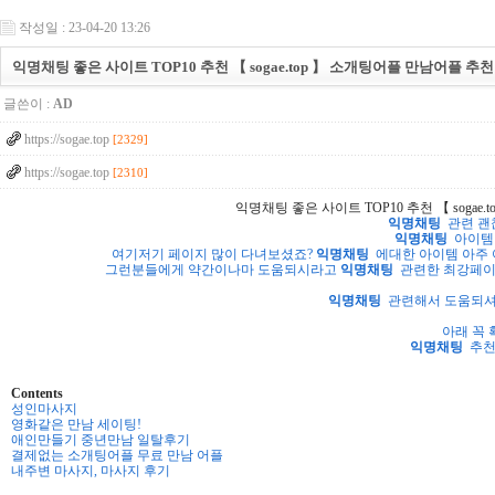
작성일 : 23-04-20 13:26
익명채팅 좋은 사이트 TOP10 추천 【 sogae.top 】 소개팅어플 만남어플 추
글쓴이 :
AD
https://sogae.top
[2329]
https://sogae.top
[2310]
익명채팅 좋은 사이트 TOP10 추천 【 sogae
익명채팅
관련 괜
익명채팅
아이템 
여기저기 페이지 많이 다녀보셨죠?
익명채팅
에대한 아이템 아주
그런분들에게 약간이나마 도움되시라고
익명채팅
관련한 최강페이지
익명채팅
관련해서 도움되셔셔
아래 꼭
익명채팅
추천
Contents
성인마사지
영화같은 만남 세이팅!
애인만들기 중년만남 일탈후기
결제없는 소개팅어플 무료 만남 어플
내주변 마사지, 마사지 후기