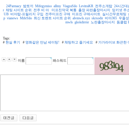
24Parmacy
밤토끼
Mifegymiso
allmy
ViagraSilo
LevitraKR
전주소개탑
24시간대
r
채팅 사이트 순위
전주 비 아
미프진약국 복통
출장 파란출장마사지
밍키넷 주소 
UB
비아탑-프릴리지 구입
전주미프진 구매
미프진 구매사이트
실시간무료채팅
p
vianews
MifeSilo
최신 토렌트 사이트 순위
alvmwls.xyz
skrxodir
비아365
우즐성
mwls
gkskdirrnr
노란출장마사지
돔클럽 D
Tags:
#
현실 후기
#
영화같은 만남 세이팅!
#
채팅하고 즐기세요
#
가가라이브 화끈한 여
이름
패스워드