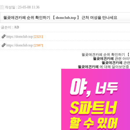
작성일 : 23-05-08 11:36
월­곶­애­견­카­페 순위 확인하기 【 domclub.top 】 근처 여성을 만나세요
글쓴이 :
AD
https://domclub.top
[2321]
https://domclub.top
[2307]
월­곶­애­견­카­페 순위 확인하기 【
월­곶­애­견­카­페
관련 아이
월­곶­애­견­카­페
관련
월­곶­애­견­카­페
에 대해 알아보던중