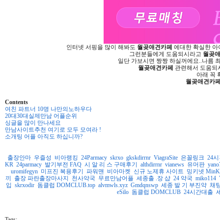
인터넷 서핑을 많이 해봐도
월­곶­애­견­카­페
에대한 확실한 아이
그런분들에게 도움되시라고
월­곶­애
일단 가보시면 짱짱 하실꺼에요..나름 
월­곶­애­견­카­페
관련해서 도움되셔
아래 꼭 
월­곶­애­견­카­
Contents
여친 파트너 10명 나만의노하우다
20대30대실제만남 어플순위
싱글을 많이 만나세요
만남사이트추천 여기로 모두 모여라 !
소개팅 어플 아직도 하십니까?
출장안마
우즐성
비아랭킹
24Parmacy
skrxo
gkskdirrnr
ViagraSite
은꼴링크
24
KR
24parmacy
발기부전 FAQ
시 알 리 스 구매후기
althdirrnr
vianews
유머판
yano
uromifegyn
미프진 복용후기
파워맨
비아마켓
신규 노제휴 사이트
밍키넷 MinKy
끼
출장 파란출장마사지
천사약국
무료만남어플
세종출 .장 샵
24 약국
miko114
입
skrxodir
돔클럽 DOMCLUB.top
alvmwls.xyz
Gmdqnswp
세종 발 기 부진약
채팅
eSilo
돔클럽 DOMCLUB
24시간대출
Tags: