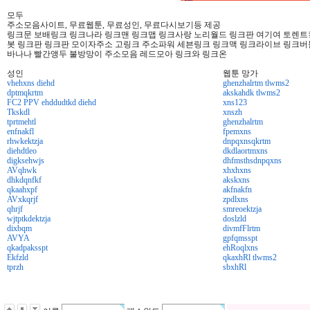
모두
주소모음사이트, 무료웹툰, 무료성인, 무료다시보기등 제공
링크문 보배링크 링크나라 링크맨 링크맵 링크사랑 노리월드 링크판 여기여 토렌트킹 
봇 링크판 링크판 모이자주소 고링크 주소파워 세븐링크 링크맥 링크라이브 링크버
바나나 빨간앵두 불방망이 주소모음 레드모아 링크와 링크온
성인
웹툰 망가
vhehxns diehd
ghenzhalrtm tlwms2
dptmqkrtm
akskahdk tlwms2
FC2 PPV ehddudtkd diehd
xns123
Tkskdl
xnszh
tprtmehtl
ghenzhalrtm
enfnakfl
fpemxns
rhwkektzja
dnpqxnsqkrtm
diehdtleo
dkdlaortmxns
digksehwjs
dhfmsthsdnpqxns
AVqhwk
xhxhxns
dhkdqnfkf
akskxns
qkaahxpf
akfnakfn
AVxkqrjf
zpdlxns
qhrjf
smreoektzja
wjtptkdektzja
doslzld
dixbqm
divmfFlrtm
AVYA
gpfqmsspt
qkadpaksspt
ehRoqlxns
Ekfzld
qkaxhRl tlwms2
tprzh
sbxhRl
출
장
마