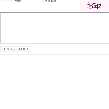
이름
패스워드
사
지
대
출
후
기
밍
키
넷
트
위
터
꽃
물
사
용
법
신
규
노
제
휴
사
이
트
i
n
s
u
r
a
d