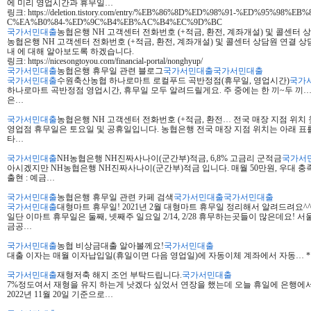
에 미리 영업시간과 휴무일…
링크: https://deletion.tistory.com/entry/%EB%86%8D%ED%98%91-%ED%9
C%EA%B0%84-%ED%9C%B4%EB%AC%B4%EC%9D%BC
국가서민대출
농협은행 NH 고객센터 전화번호 (+적금, 환전, 계좌개설) 및 콜센터 상
농협은행 NH 고객센터 전화번호 (+적금, 환전, 계좌개설) 및 콜센터 상담원 연결 상담 
내 에 대해 알아보도록 하겠습니다.
링크: https://nicesongtoyou.com/financial-portal/nonghyup/
국가서민대출
농협은행 휴무일 관련 블로그
국가서민대출
국가서민대출
국가서민대출
수원축산농협 하나로마트 로컬푸드 곡반정점(휴무일, 영업시간)
국가
하나로마트 곡반정점 영업시간, 휴무일 모두 알려드릴게요. 주 중에는 한 끼~두 끼…
은…
국가서민대출
농협은행 NH 고객센터 전화번호 (+적금, 환전… 전국 매장 지점 위치 찾
영업점 휴무일은 토요일 및 공휴일입니다. 농협은행 전국 매장 지점 위치는 아래 표를
타…
국가서민대출
NH농협은행 NH진짜사나이(군간부)적금, 6,8% 고금리 군적금
국가서
아시겠지만 NH농협은행 NH진짜사나이(군간부)적금 입니다. 매월 50만원, 우대 충족
출현 : 예금…
국가서민대출
농협은행 휴무일 관련 카페 검색
국가서민대출
국가서민대출
국가서민대출
대형마트 휴무일! 2021년 2월 대형마트 휴무일 정리해서 알려드려요^
일단 이마트 휴무일은 둘째, 넷째주 일요일 2/14, 2/28 휴무하는곳들이 많은데요! 서울… https:/
금공…
국가서민대출
농협 비상금대출 알아볼께요!
국가서민대출
대출 이자는 매월 이자납입일(휴일이면 다음 영업일)에 자동이체 계좌에서 자동… 
국가서민대출
재형저축 해지 조언 부탁드립니다.
국가서민대출
7%정도여서 재형을 유지 하는게 낫겠다 싶었서 연장을 했는데 오늘 휴일에 은행에서 문자
2022년 11월 20일 기준으로…