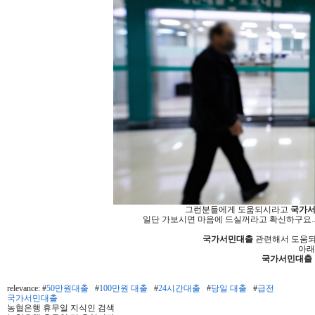
그런분들에게 도움되시라고
국가
일단 가보시면 마음에 드실꺼라고 확신하구요.
국가서민대출
관련해서 도움되
아래
국가서민대출
relevance: #
50만원대출
#
100만원 대출
#
24시간대출
#
당일 대출
#
급전
국가서민대출
농협은행 휴무일 지식인 검색