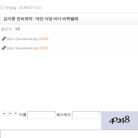
작성일 : 23-09-07 13:11
김아중 전속계약 - 대만 식당 바다 바퀴벌레
글쓴이 :
AD
https://jusodoumi.top
[2036]
https://jusodoumi.top
[2032]
2
4
2
1
2
2
8
이름
패스워드
2
0
1
2
1
0